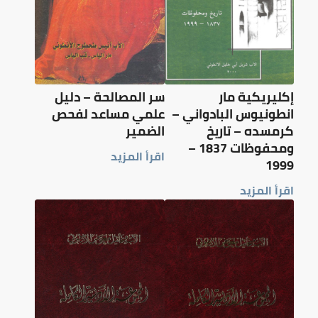
إكليريكية مار
سر المصالحة – دليل
انطونيوس البادواني –
علمي مساعد لفحص
كرمسده – تاريخ
الضمير
ومحفوظات 1837 –
اقرأ المزيد
1999
اقرأ المزيد