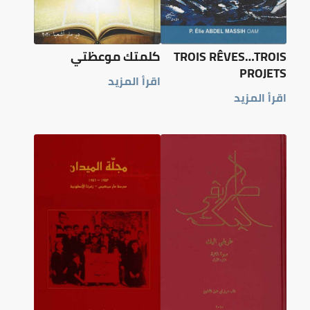
TROIS RÊVES…TROIS
كلمتك موعظتي
PROJETS
اقرأ المزيد
اقرأ المزيد