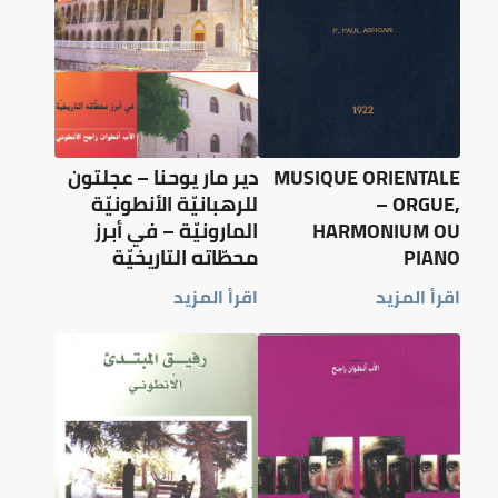
MUSIQUE ORIENTALE
دير مار يوحنا – عجلتون
– ORGUE,
للرهبانيّة الأنطونيّة
HARMONIUM OU
المارونيّة – في أبرز
PIANO
محطّاته التاريخيّة
اقرأ المزيد
اقرأ المزيد