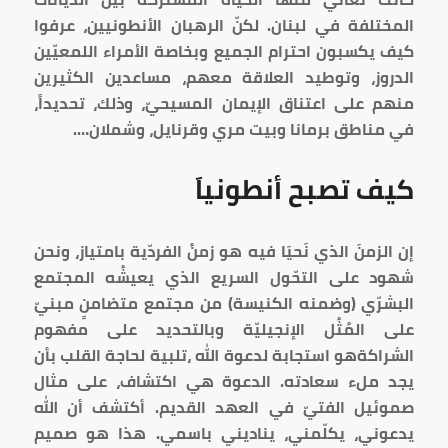
المختلفة في لبنان. لكنّ الرهبان الأنطونيين، عرفوا
كيف يكسبون احترام الجميع وبخاصة الأمراء اللمعيّين
الدروز، وتوطيد العلاقة معهم، مساعدين الكثيرين
منهم على اعتناق الإيمان المسيحيّ، وذلك، تحديداً،
في مناطق برمانا وبيت مري وقرنايل، وشملان….
كيف تصبح أنطونياَ
إن الزمنَ الذي نَحيَا فيه هو زمنُ الفردّية بامتياز، ونحن
شهود على التحّول السريع الذي يعيشُه المجتمع
البشرّي (وضمنه الكنيسة) من مجتمع متضامنٍ مبنيّ
على المُثُل الإنجيليّة وبالتحديد على مفهوم
الشراكةهو استجابة لدعوة الله ،تلبية لحاجة القلب بأن
يجد ملء سعادته. الدعوة هي اكتشاف، على مثال
صموئيل الفتيّ في العهد القديم. أكتشف أن الله
يدعوني، يكلّمني، يناديني باسمي. هذا هو صميم