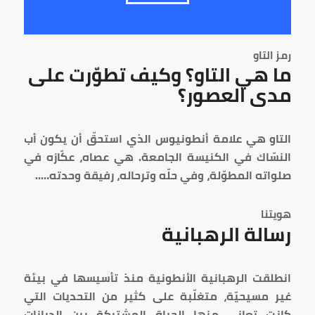
رمز التاو
ما هي التاو؟ وكيف تطوّرت على
مدى العصور؟
التاو هي علامة أنطونيوس الذي استحقّ أن يكون أب
النسّاك في الكنيسة الجامعة. هي عصاه، عكّازه في
صلواته المطوّلة، وفي حلّه وترحاله، رفيقة وحدته…..
هويتنا
رسالة الرهبانية
انطلقت الرهبانية الأنطونية منذ تأسيسها في بيئة
غير مسيحيّة، متغلّبة على كثير من التحديات التي
كانت تعاني منها الحياة المشتركة بين الديانات