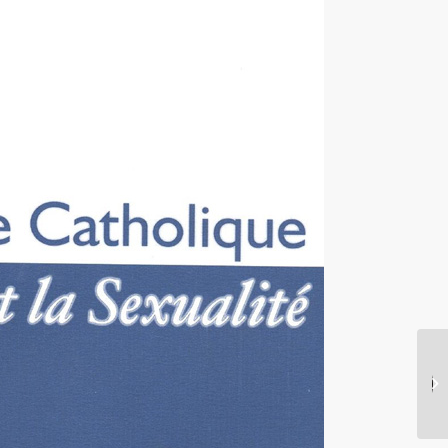
Saint Charbel : The
Everlasting Burning
Flame