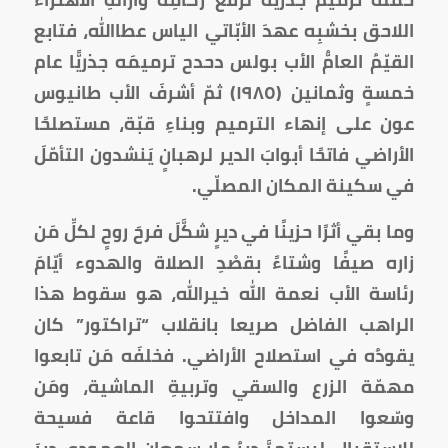
اللاحق بخشبِه عهدَ الأبّاتي الياس عطاالله، فتابع
القيّمُ العامُّ الأب بولس دحدح ترميمَه جذريًّا عام
خمسةٍ وثمانين (١٩٨٥) ثمّ أشرفَ الأب طانيوس
عون على إنهاء الترميم وبناءِ قبّة، مستصلحًا
الأراضي فاتحًا أبوابَ الدير لرهبانٍ يَنشدون التأمّلَ
في سكينة المكان المصلّي.
وما بقي أثرًا حزينًا في ديرٍ شكَّلَ فرحَ روحٍ لكلِّ مَن
زاره صيفًا وشتاءً بقصْدِ الصلاة والهدوء أيّامَ
رئاسة الأب نعمة الله خيرالله، هو سقوط هذا
الراهب الفاضل صريعا بانقلاب “تراكتور” كان
يقودُه في استصلاح الأراضي. فخلفَه مَن تابعوا
مهمّة الزرع والسقي وتربيةِ الماشية، ومَن
وسّعوا المداخل وافتتحوا قاعة فسيحة