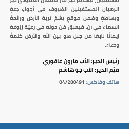
للاستقبال، ليستمرَّ ديرُ مار سمعان العموديّ ديرَ
الرهبان المستقبلين الضيوف في أجواءِ دِعةٍ
وبساطةٍ وضمن موقعٍ يشمّ تربة الأرض ورائحةَ
السماء في آن، فيعبق مَن حوله في رعيّة زبّوغة
إيمانًا نابعًا من جبل هو بين الله والأرض كلمةٌ
ودعاء.
رئيس الدير: الأب مارون عاقوري
قيّم الدير: الأب جو هاشم
هاتف وفاكس:
04/280491