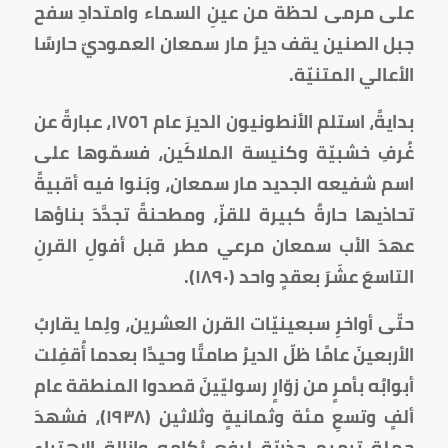
على مرمى لحظة من عينِ السماء وامتدادِ سفح
جبل الصنين يقف ديرُ مار سمعان العموديّ حارسًا
الأعالي المتنيّة.
بدايةً، استلم الأنطونيون الديرَ عام ١٧٥٦، عبارةً عن
غُرفِ خشبيّة وكنيسة الملاكَين، فسمّوها على
اسم شفيعه الجديد مار سمعان، وبَنوا فيه أقبيةً
تحاذيها حارةٌ كبيرة للقزّ، ومطحنةً تجدَّدَ بناؤها
عهدَ الأب سمعان مرعي مطر قبل أفولِ القرنِ
التاسعَ عشَرَ بعقدٍ واحد (١٨٩٠).
حتّى أواخرِ سبعينيّات القرن العشرين، ولِما يقاربُ
الأربعينَ عامًا ظلّ الديرُ صامتًا وحيدًا بعدما أُقفِلت
أبوابُه بأمرٍ من زوّارٍ رسوليّينَ قصدوا المنطقة عام
ألفٍ وتسعِ مئة وثمانيةٍ وثلاثين (١٩٣٨)، فشهدَ
حملة ترميم جذريّة لرفع رُكامِه وازالةِ الاهتراء