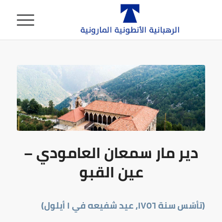
دير مار سمعان العامودي –
عين القبو
(تأسّس سنة
١٧٥٦
، عيد شفيعه في
١
أيلول)