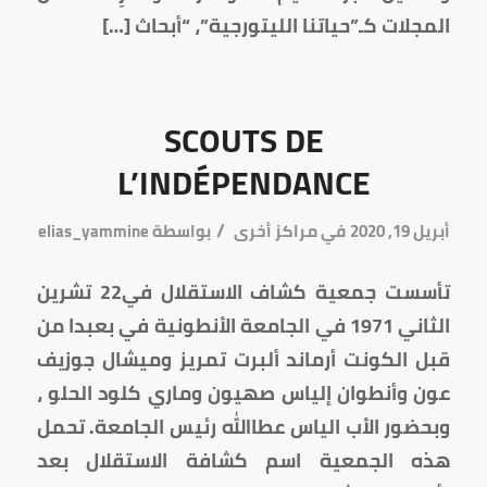
المجلات كـ”حياتنا الليتورجية”، “أبحاث […]
SCOUTS DE
L’INDÉPENDANCE
/
أبريل 19, 2020
في
مراكز أخرى
بواسطة
elias_yammine
تأسست جمعية كشاف الاستقلال في22 تشرين
الثاني 1971 في الجامعة الأنطونية في بعبدا من
قبل الكونت أرماند ألبرت تمريز وميشال جوزيف
عون وأنطوان إلياس صهيون وماري كلود الحلو ،
وبحضور الأب الياس عطاالله رئيس الجامعة. تحمل
هذه الجمعية اسم كشافة الاستقلال بعد