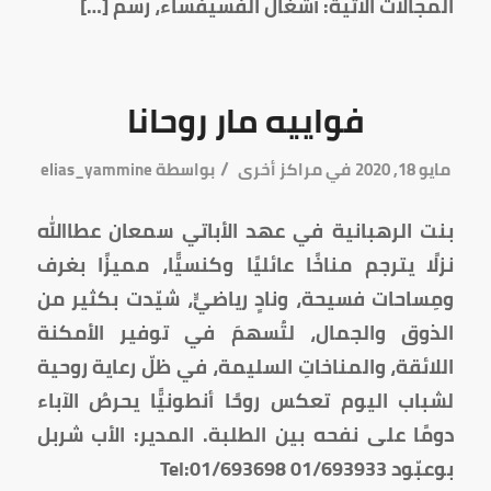
المجالات الآتية: أشغال الفُسيفُساء، رسم […]
فواييه مار روحانا
/
مايو 18, 2020
في
مراكز أخرى
بواسطة
elias_yammine
بنت الرهبانية في عهد الأباتي سمعان عطاالله
نزلًا يترجم مناخًا عائليًا وكنسيًّا، مميزًا بغرف
ومِساحات فسيحة، ونادٍ رياضيٍّ، شيّدت بكثير من
الذوق والجمال، لتُسهمَ في توفير الأمكنة
اللائقة، والمناخاتِ السليمة، في ظلّ رعاية روحية
لشباب اليوم تعكس روحًا أنطونيًّا يحرصُ الآباء
دومًا على نفحه بين الطلبة. المدير: الأب شربل
بوعبّود Tel:01/693698 01/693933