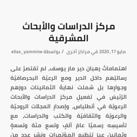
مركز الدراسات والأبحاث
المشرقية
/
مايو 17, 2020
في
مراكز أخرى
بواسطة
elias_yammine
اهتماماتُ رهبان دير مار يوسف، لم تقتصرْ على
رسالتِهم داخل الدير ومع الرعيّة البحرصافيّة
وجوارِها بل شملت نهايةَ الثمانينات دورَهم
الرّئيسَ في تفعيلِ مركز الدراسات والأبحاث
الرعويّة في أنطلياس، وإصدارِ المجلاّت الروحيّة
والرعويّة والثقافيّة والكتب والدراسات، مع
تأسيسِه رسميًا عامَ ألفٍ وتسعِ مئة وتسعةٍ
وثمانين عبرَ تنظيم المؤتمرات ونشرِ عدد من