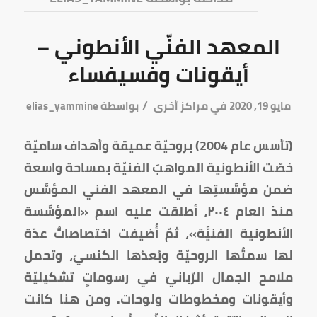
المعهد الفنّي الأنطوني –
أيقونات وفسيفساء
/
مايو 19, 2020
في
مراكز أخرى
بواسطة
elias_yammine
(تأسس عام 2004) بروحيّة عميقة وأهداف ساميّة
خصّت الأنطونية المواهبَ الفنيّة بمساحة واسعة
ضمن مؤسَّستِها في المعهد الفني المؤسَّس
منذ العام ٢٠٠٤، أطلقت عليه اسم «المؤسَّسة
الأنطونية الفنيَّة»، ثمّ أُضيفت اختصاصاتٌ عدّة
لها سمتُها الروحيّة وبُعدُها الكنسيّ، وتحمل
ملامح الجمال الرّبانيّ في رسوماتٍ تشكيليّة
وأيقونات ومخطوطات ولوحات. ومن هنا كانت