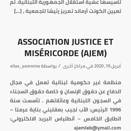
تأسيسها عشية استقلال الجمهورية اللبنانية. تم
تعيين الكونت أرماند تمريز رئيسًا للجمعية ، […]
ASSOCIATION JUSTICE ET
MISÉRICORDE (AJEM)
/
أبريل 19, 2020
في
مراكز أخرى
بواسطة
elias_yammine
منظمة غير حكومية لبنانية تعمل في مجال
الدفاع عن حقوق الإنسان و خاصة حقوق السجناء
في السجون اللبنانية وعائلاتهم . تأسست سنة
1996 الرئيس: الأب نجيب بعقليني بناية عرمتا –
الطابق الخامس – أنطلياس البريد الالكتروني:
ajemleb@ymail.com