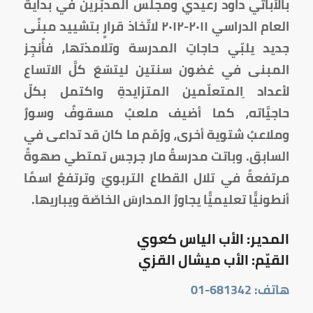
بالأباتي داود رعيدي ومجلس المدبّرين في بداية
العام الدراسي ٢٠١١-٢٠١٢ لاتّخاذ قرارٍ بتشييد مبنًى
جديد يلبّي حاجاتِ المدرسة وتلامذتها، فأُنجِز
المبنى في غضون سنتين ليتسّعَ كلَّ الاتساع
لأعداد ِالمتعلّمين المتزايدةِ واكتمل بكلّ
حاجيَّاته، كما أضيف ملعبٌ مسقوفٌ وسورٌ
وملاعبُ شتوية أخرى، ورُمّم ما كان قد تداعى في
السابق. وباتت مدرسةُ مار جرجس تمتطي صهوةً
مرتفعةً في تلال القطاع التربويّ وترتفعُ اسمًا
أنطونيًّا تعليميًّا يجاورُ المدارسَ الخاصّة ويباريها.
المدير: الأب الياس كعوي
القيّم: الأب ميشال القزي
هاتف: 681342-01