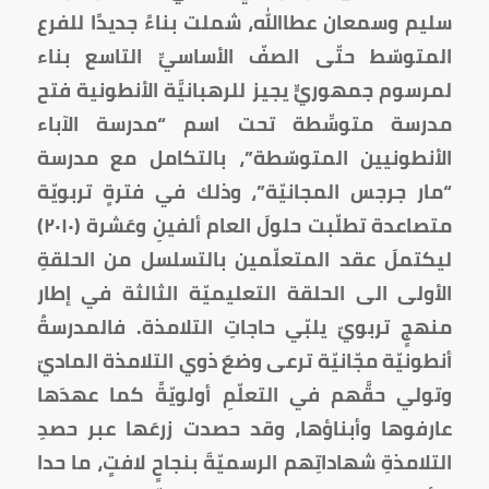
سليم وسمعان عطاالله، شملت بناءً جديدًا للفرع
المتوسّط حتّى الصفّ الأساسيِّ التاسع بناء
لمرسوم جمهوريٍّ يجيز للرهبانيَّة الأنطونية فتح
مدرسة متوسِّطة تحت اسم “مدرسة الآباء
الأنطونيين المتوسّطة”، بالتكامل مع مدرسة
“مار جرجس المجانيّة”، وذلك في فترةٍ تربويّة
متصاعدة تطلّبت حلولَ العام ألفينِ وعَشرة (٢٠١٠)
ليكتملَ عقد المتعلّمين بالتسلسل من الحلقةِ
الأولى الى الحلقة التعليميّة الثالثة في إطار
منهجٍ تربويّ يلبّي حاجاتِ التلامذة. فالمدرسةُ
أنطونيّة مجّانيّة ترعى وضعَ ذوي التلامذة الماديّ
وتولي حقَّهم في التعلّمِ أولويّةً كما عهدَها
عارفوها وأبناؤها، وقد حصدت زرعَها عبر حصدِ
التلامذةِ شهاداتِهم الرسميّةَ بنجاحٍ لافتٍ، ما حدا