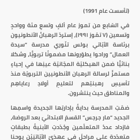
(تأسست عام 1991)
في السّابع من تموز عام ألفٍ وتسعِ مئة وواحدٍ
وتسعين (٧ تمّوز ١٩٩١)، إستردّ الرهبانُ الأنطونيون
برئاسة الأبّاتي بولس تنّوري مدرسة “سيدة
العمال” وراحوا يطوّرونها مضمونًا تربويًّا، وشكلا
بنائيًّا ضمن الهيكليّة المجّانيّة عينِها في إحياءٍ
مستمرٍّ لرسالة الرهبان الأنطونيين التربويّة منذ
تأسيسِ رهبنتِهم لتعليمِ أولادِ رعاياهِم
والمناطق حيث ينتشرون.
ضمّتِ المدرسة بدايةً بإدارتِها الجديدة واسمِها
الجديد “مار جرجس” القسمَ الابتدائيّ بعد الروضة،
فازداد عددُ المتعلّمين وجُدّدتِ الأبنيةُ بطبقاتٍ
متعدّدة على مراحلَ في عهدَيْ الأبّاتيَيْن يوحنا