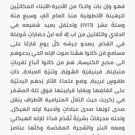
فهو وإن بات واحدًا من الأديرة-الأبناء المكانيِّين
للرهبنة الأنطونية منذ العام ألفٍ وسبعِ مئة
وستةَ عشرَ (١٧١٦) وتحتفل بعيد شفيعه في
الحادي والثلاثين من آب إلا أنه ابنُ حضاراتٍ مُوغِلة
في القِدَم، يصحو جرسُه كلَّ يومٍ قارعًا على
مسامعِ مَن كانوا ههُنا صوت الإله الحيّ يدعوهم
الى مذبح الكنيسة، هم من كانوا أتباعَ تقرباتٍ
متباينة، فينيقيّةِ الهُويّة، وثنيّةِ العبادةِ، ذاتِ
طقوسٍ غريبة، وضع علماءُ الآثار يَدهم البحثيّة
على انقاضِها وبقايا قرابينها فوق تلة المشمّر
في زكريت حيث التلالُ المترامية الأطراف ينقل
صدى لونِها صدى عباداتٍ وأدعية لإله الهيكل،
وتحته محرقاتٌ بشريّةٌ تُقَدّم فداءً للإله الهيكليّ
ومعه البئر والشجرة المقدّسة وكلّها عناصرُ