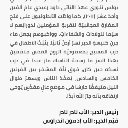
بولس تنوري عهدَ الأبّاتي داود رعيدي عامَ ألفين
وأحدَ عشرَ (٢٠١١)، كما واظبَ الأنطونيون على فتحِ
المغارةِ العجائبيّة لتقربةِ المؤمنين نذوراتِهم لا
سيّما للولادات والشفاءاتِ، وواكبوهم بجعل ماء
جرنِ كنيسةِ الدير نهرَ أردنّ ثانيًا، يثبّتُ الاطفال في
درب المسيح بمعموديّة الروح القدس متمّمين
بهذا السرّ ما رسمهُ الناسك مار عبدا في درب
نسكهِ حين كان، فوق تلّة المشمّر بين القرنينِ
الخامسِ والسادس، يُعمِّدُ الناسَ ويسهرُ طوال
الليل متيقظًا حارسًا في موضعٍ عالٍ مقدَّسٍ يُوحي
ارتفاعُه بأنه جارُ الله أبدًا.
رئيس الدير: الأب نادر نادر
قيّم الدير: الأب إدمون اندراوس