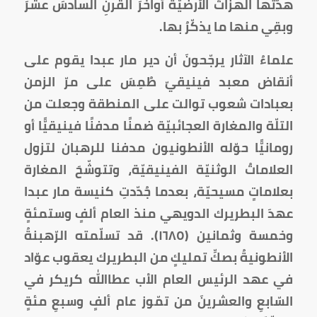
هدّتها الهزّاتُ الأرضيّة أواخرَ القرنِ السادسَ عشرَ
وبقِي منها ما يذكّرُ بها.
علماءُ الآثار يرجّحونَ أن دير مار عبدا يقوم على
أنقاض معبد فينيقيّ طُمِسَ على مرّ الزمن
بعبادات شعوب توالت على المنطقة وجعلت من
التلّة والمغارة العجائبيّة ضمنًا مدفنًا فينيقيًّا أو
رومانيًّا حوّله الأنطونيون مدفنا للرهبان لتزول
العلاماتُ الوثنيّة الفينيقيّة، وتتوشّحَ المغارة
بعلاماتٍ مسيحيّة، بعدما جُدّدتِ كنيسة مار عبدا
عهدَ البطريرك الدويهي منذ العام ألفٍ وستمئةٍ
وخمسة وثمانين (١٦٨٥). قد تسلّمته الرّهبنةُ
الأنطونيةُ بصكِّ تمليكٍ من البطريرك يعقوب عوّاد
في عهد الرئيس العام الأب عطاالله كريكر في
السّابعِ والعشرينَ من تمّوز عام ألفٍ وسبعِ مئةٍ