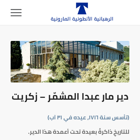
دير مار عبدا المشمّر – زكريت
(تأسس سنة
١٧١٦
، عيده في
٣١
آب)
للتاريخِ ذاكرةٌ بعيدة تحت أعمدة هذا الدير.