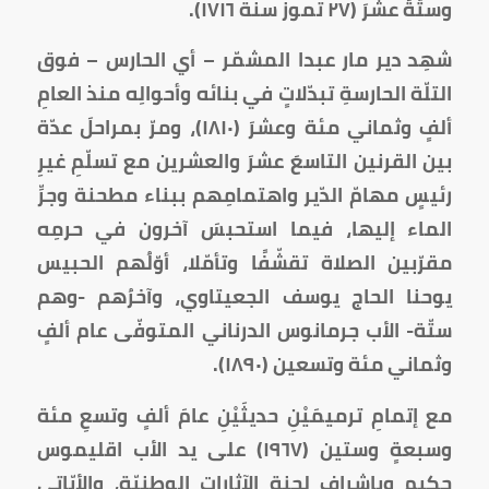
وستّةَ عشرَ (٢٧ تموز سنة ١٧١٦).
شهِد دير مار عبدا المشمّر – أي الحارس – فوق
التلّة الحارسةِ تبدّلاتٍ في بنائه وأحوالِه منذ العامِ
ألفٍ وثماني مئة وعشرَ (١٨١٠)، ومرّ بمراحلَ عدّة
بين القرنين التاسعَ عشرَ والعشرين مع تسلّمِ غيرِ
رئيسٍ مهامّ الدّير واهتمامِهم ببناء مطحنة وجرِّ
الماء إليها، فيما استحبسَ آخرون في حرمِه
مقرّبين الصلاة تقشّفًا وتأمّلا، أوّلُهم الحبيس
يوحنا الحاج يوسف الجعيتاوي، وآخرُهم -وهم
ستّة- الأب جرمانوس الدرناني المتوفّى عام ألفٍ
وثماني مئة وتسعين (١٨٩٠).
مع إتمامِ ترميمَيْنِ حديثَيْنِ عامَ ألفٍ وتسعِ مئة
وسبعةٍ وستين (١٩٦٧) على يد الأب اقليموس
حكيم وبإشراف لجنة الآثارات الوطنيّة، والأبّاتي