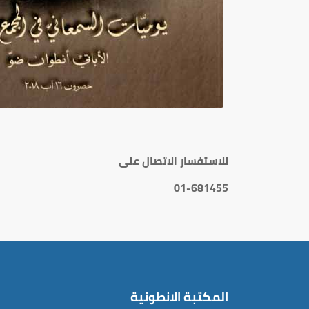
للاستفسار الاتصال على
01-681455
المكتبة الانطونية