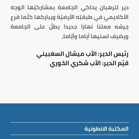
دير للرهبان يحاكي الجامعة بمشاركتِها الوجهَ
الأكاديميّ في طبقتِه الأرضيّة ويباركها كلّما قرع
جرسُه معلنا نهارا جديدا يطلّ على الجامعة
ويضيف لسنيها أياما وأيّاما،
رئيس الدير: الأب ميشال السغبيني
قيّم الدير: الأب شكري الخوري
المكتبة الانطونية