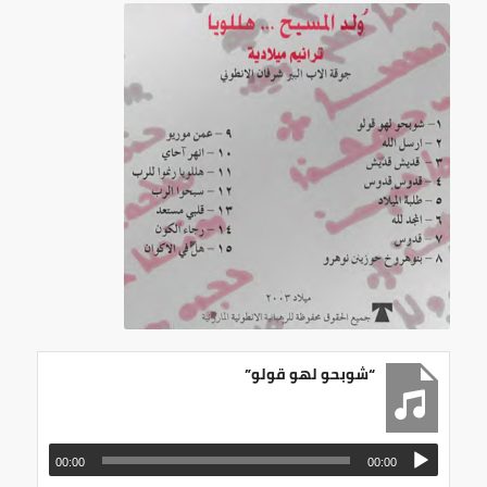
“شوبحو لهو قولو”
00:00
00:00