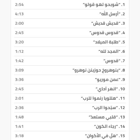
1.
“شوبحو لهو قولو”
2:54
2.
“أرسل الله”
4:13
3.
“قديش قديش”
2:00
4.
“قدوس قدوس”
2:45
5.
“طلبة الميلاد”
3:20
6.
“المجد لله”
1:12
7.
“قدوس”
1:42
8.
“بنوهروخ حوزينن نوهرو”
3:09
9.
“عمن موريو”
3:36
10.
“انهر آحاي”
2:45
11.
“هللويا رنموا للرب”
2:01
12.
“سبّحوا الرب”
2:36
13.
“قلبي مستعدّ”
1:48
14.
“رجاء الكون”
1:41
15.
“هلّ في الأكوان”
3:18