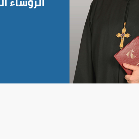
الرؤساء ا