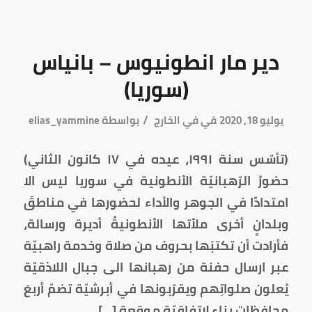
دير مار انطونيوس – بانياس
(سوريا)
/
يوليو 18, 2020
في
في الخارج
بواسطة
elias_yammine
(تأسّس سنة ١٩٩١، عيده في ١٧ كانون الثاني)
حضورُ الرّهبانيّة الأنطونية في سوريا ليس الا
امتدادًا في الجوهر والأداء لحضورها في مناطقَ
وبلدانٍ أخرى ملأتها الأنطونيةُ أديرة ورسالة،
فأرادت أن تكتبَها بحروف من صلاة وخدمة راهبيّة
عبر ارسال حفنة من رهبانها الى جبال اللاذقيّة
يُعلون صلواتِهم ويقرّبونها في أبرشيّة تضمّ أربعَ
محافظات بناء لاتفاقيّة موقعة […]