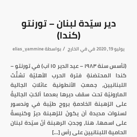
دير سيّدة لبنان – تورنتو
(كندا)
/
يوليو 19, 2020
في
في الخارج
بواسطة
elias_yammine
(تأسس سنة ١٩٨٣ – عيد الدير ١٥ آب) في تورنتو –
كندا المحتضنةِ فترة الحرب الأهليّة تشتُّتَ
اللبنانيين، جمعتِ الأنطونية عائلاتِ الجالية
المارونيّة تحت سقف ديرها بعدما ألحّتِ الجاليةُ
على الرّهبنة الخادمةِ بروح طيّبة في وندسور
لسنوات مديدة أن يكونَ للرّهبنة ديرٌ وكنيسةٌ
على اسمها. هنا، وجدتِ الرهبنة أنّ سيّدة لبنان
الحامية اللبنانيين على رأس […]