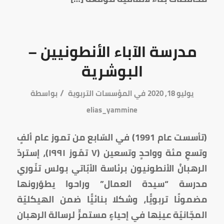
مدرسة الآباء الأنطونيين –
البوشرية
/
يوليو 18, 2020
في
المؤسسات التربوية
بواسطة
elias_yammine
(تأسست عام 1991) في السّابع من تموز عام ألفٍ
وتسعِ مئة وواحدٍ وتسعين (٧ تمّوز ١٩٩١)، إستردّ
الرهبانُ الأنطونيون برئاسة الأبّاتي بولس تنّوري
مدرسة “سيدة العمال” وراحوا يطوّرونها
مضمونًا تربويًّا، وشكلا بنائيًّا ضمن الهيكليّة
المجّانيّة عينِها في إحياءٍ مستمرٍّ لرسالة الرهبان