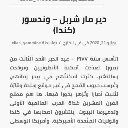
دير مار شربل – وندسور
(كندا)
/
يوليو 21, 2020
في
في الخارج
بواسطة
elias_yammine
(تأسس سنة ١٩٧٧ – عيد الدير الأحد الثالث من
تموز) تعدّدت أمكنة الأنطونيين وتوحّدت
رسالتهُم. كثرت أمكنتُهم في بيدر زمانهم،
وغُرِست حبوب القمح في غير موقع وبلدة وقارّة
لتُنبتَ أديارا وتُزهرَ بخورا فيها. ها هم مطلع
القرن العشرين غداة الحرب العالمية الأولى
وتدميرها البيوت، ينتشرون اصحابها في كندا
والولايات المتّحدة الأميركيّة، وأمريكا الوسطى