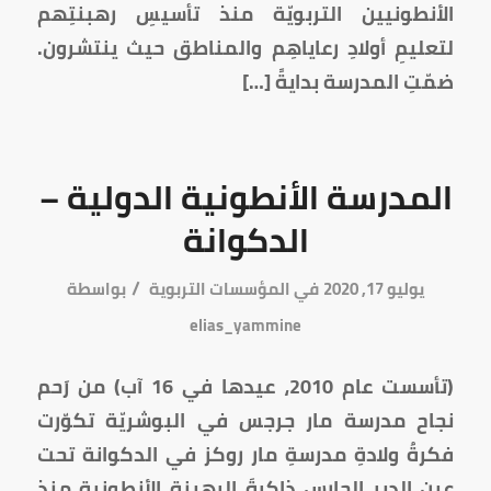
الأنطونيين التربويّة منذ تأسيسِ رهبنتِهم
لتعليمِ أولادِ رعاياهِم والمناطق حيث ينتشرون.
ضمّتِ المدرسة بدايةً […]
المدرسة الأنطونية الدولية –
الدكوانة
/
يوليو 17, 2020
في
المؤسسات التربوية
بواسطة
elias_yammine
(تأسست عام 2010، عيدها في 16 آب) من رَحم
نجاح مدرسة مار جرجس في البوشريّة تكوّرت
فكرةُ ولادةِ مدرسةِ مار روكز في الدكوانة تحت
عينِ الدير الحارسِ ذاكرةَ الرهبنة الأنطونية منذ