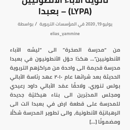
(LYPA) – بعبدا
/
يوليو 19, 2020
في
المؤسسات التربوية
بواسطة
elias_yammine
من “مدرسة الصخرة” الى “ليسِّه الآباء
الأنطونيين”… هكذا حوّل الأنطونيون في بعبدا
مدرسة قديمة الى واحدة من مراكزهم التربوية
الحديثة بعد شرائها عام ٢٠١٠ عهد رئاسة الأباتي
بولس تنوري. ولاحقًا عمَد الأباتي داود رعيدي
ومجلس المدبّرين الى بناء هيكليّة جديدة
للمدرسة على قطعة ارض في بعبدا آلت الى
الرهبانيّة الأنطونية، والى تطوير المدرسة شكلًا
ومضمونًا […]