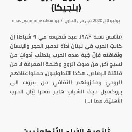
(بلجيكا)
/
يوليو 20, 2020
في
في الخارج
بواسطة
elias_yammine
(تأسّس سنة ١٩٨٣، عيد شفيعه في ٩ شباط) إن
كانتِ الحرب في لبنان أداة تدمير الحجر والإنسان
وثقافته فإنّ جَبهَ هذه الحرب يتطلّب أدواتٍ من
نسيج آخر، من صوت الروح وكلمة المعرفة لا من
قلقلة الرصاص. هكذا الأنطونيون، حملوا عتادَهم
الروحيّ ومخزونهم الثقافيّ من بيروت الى
بروكسيل حيث الشباب هاجر قسرا إبّان الحرب
الأهليّة، فما […]
ثانوية الآباء الأنطونيين