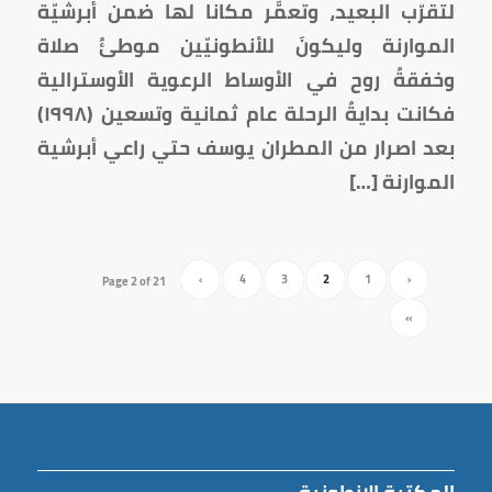
لتقرّب البعيد، وتعمَّر مكانا لها ضمن أبرشيّة
الموارنة وليكونَ للأنطونيّين موطئُ صلاة
وخفقةُ روح في الأوساط الرعوية الأوسترالية
فكانت بدايةُ الرحلة عام ثمانية وتسعين (١٩٩٨)
بعد اصرار من المطران يوسف حتي راعي أبرشية
الموارنة […]
›
4
3
2
1
‹
Page 2 of 21
»