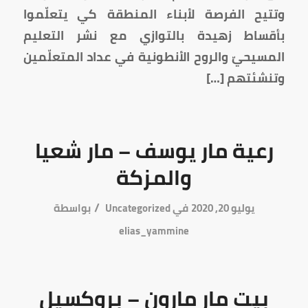
وتتيح الفرصة لأبناء المنطقة كي يتعلّموا
بأقساط زهيدة بالتوازي مع نشر التعليم
المسيحيّ والروح الأنطونية في عداد المتعلّمين
وتنشئتهم […]
رعية مار يوسف – مار شعيا
والمزكة
/
يوليو 20, 2020
في
Uncategorized
بواسطة
elias_yammine
بيت مار مارون – بروكسيل