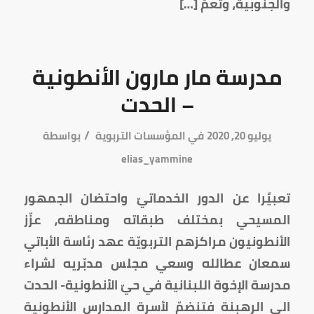
والجنوبية، وتعمّ […]
مدرسة مار مارون الأنطونية
– الحدت
/
يوليو 20, 2020
في
المؤسسات التربوية
بواسطة
elias_yammine
تعبيًرا عن الدور الخدماتيّ واحتضان الجمهور
المسيحي بمختلف طبقاته ومناطقه، عزّز
الأنطونيون مراكزهم التربويّة عهد رئاسة الأباتي
سمعان عطالله وسعي مجلس مدبّريه لشراء
مدرسة الإخوة اللبنانية في حيّ الأنطونية- الحدت
الى الرهبنة فتنضمّ لأسرة المدارس الأنطونية