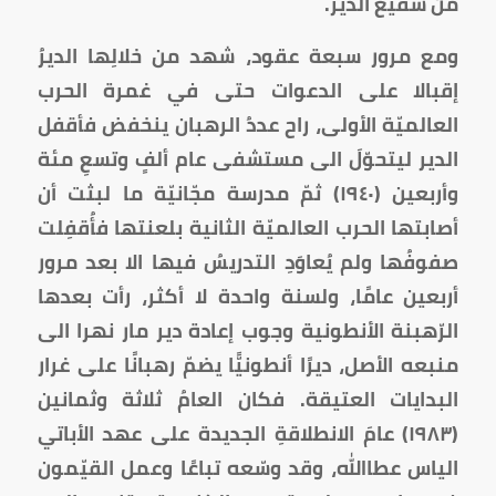
من شفيع الدير.
ومع مرور سبعة عقود، شهد من خلالِها الديرُ
إقبالا على الدعوات حتى في غمرة الحرب
العالميّة الأولى، راح عددُ الرهبان ينخفض فأقفل
الدير ليتحوّلَ الى مستشفى عام ألفٍ وتسعِ مئة
وأربعين (١٩٤٠) ثمّ مدرسة مجّانيّة ما لبثت أن
أصابتها الحرب العالميّة الثانية بلعنتها فأُقفِلت
صفوفُها ولم يُعاوَدِ التدريسُ فيها الا بعد مرور
أربعين عامًا، ولسنة واحدة لا أكثر، رأت بعدها
الرّهبنة الأنطونية وجوب إعادة دير مار نهرا الى
منبعه الأصل، ديرًا أنطونيًّا يضمّ رهبانًا على غرار
البدايات العتيقة. فكان العامُ ثلاثة وثمانين
(١٩٨٣) عامَ الانطلاقةِ الجديدة على عهد الأباتي
الياس عطاالله، وقد وسّعه تباعًا وعمل القيّمون