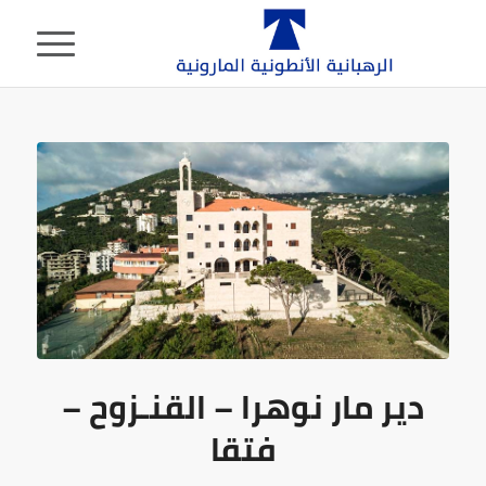
دير مار نوهرا – القنـزوح –
فتقا