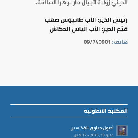
الدينيّ زوّادةً لأجيال مار نوهرا السالفة.
رئيس الدير: الأب طانيوس صعب
قيّم الدير: الأب الياس الدكاش
هاتف:
09/740901
المكتبة الانطونية
أصول دعاوى القدّيسين
مايو 13, 2025 - 9:12 ص