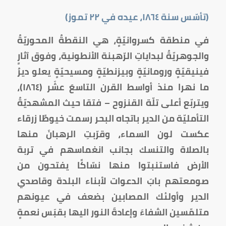
(تأسّس سنة
١٨٦٤
، عيده في
٢٢
تموز)
في منطقة كسروانيّةٍ، هي النقطةُ المحوريّةُ
والجوهريّةُ لبداياتِ الرّهبنة الأنطونية، وفوق آثارٍ
فينيقيّةٍ ورومانيّةٍ وبيزنطيّةٍ ومسيحيّةٍ يعلو ديرُ
ما نهرا منذ أواسط القرن التاسعَ عشَر (١٨٦٤)،
ويتربّع أعلى تلّة القنزوح – فتقا حيث المشهديّةُ
التأمليّة من الدير باتجاه البحر رسمت خيوطًا زرقاء
عكست لون السماء، وقرّبتِ الرهبانَ منها
بالصلاة والتنسك بجانب انغماسهم في تربة
الأرض فاستنبتوا منها نسّاكًا يفتحون من
صومعتهم بابَ الدعوات لأبناء البلدة وقاصدي
الدير وأولئك المصابين بضعف في عيونهم
متلمّسين الشفاءَ وإعادةَ النور اليها بقبَس نعمةٍ