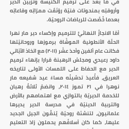
في ما بعد على ترميم الكنيسة وتزيين الدير
وأروقتِه بمنحوتات فنيّة روْنَقَت ممرّاتِه وقاعاتِه
بعدما خُصِّصت للرياضات الروحيّة.
أمّا الانجازُ النهائيُّ للترميم وإكساء دير مار نهرا
الحلّة الأنطونية الموشّاة برموزها وروحانيّتها
فكانت عام ألفين وأحدَ عشَر (٢٠١١) مع اتخاذ الأبّاتي
داود رعيدي ومجلسُ الرهبنة قرارا بإنهاء ترميم
الدير مع الحفاظ على اللمسات الأولى لتاريخه
العريق، فأُعيدَ تدشينُه مساءَ عيد شفيعه مار
نوهرا في ٢١ تموز ٢٠١٤، وانضمّ ثلاثةُ رهبان
للخدمة الديريّة بالتوازي مع اهتمامهم بالأرض
والتربية الدينيّة في مدرسة الدير يديرها
علمانيون، لتنشئة روحيّة يُنمُّون الجيل الجديد
عليها، كما كان أسلافُهم يحملون زادَ التعليم