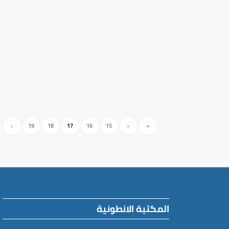
›
19
18
17
16
15
‹
«
المكتبة الانطونية