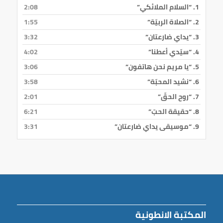
1.
“السلام الملائكي”
2:08
2.
“الصلاة الربيّة”
1:55
3.
“يداي ضارعتان”
3:32
4.
“سيّدي أعطنا”
4:02
5.
“يا مريم نحن هاتفون”
3:06
6.
“نشيد المحبّة”
3:58
7.
“روح الحقّ”
2:01
8.
“حقيقة الحبّ”
6:21
9.
“موسيقى يداي ضارعتان”
3:31
المكتبة الانطونية