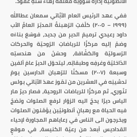
الأنطونية إدارةَ شؤونِه معلّقةً زهاءَ ستّةِ عقود.
ففي عهد الرئيس العام الأبَّاتي سمعان عطاالله
(١٩٩٩ – ٢٠٠٥) كلّفتِ الرّهبنةُ المدبّرَ العامَّ الأب
داود رعيدي ترميمَ الديرِ من جديد، فوسّعَ بناءَه
وضمّ إليه مركزًا للرياضاتِ الرّوحيّة والحركات
الرّسوليّة والكشّافة، وحسّنَ من هندستِه
الدّاخليّة وغرفِه وطبقاتِه، ليتحوّل الديرُ عامَ ألفين
وسبعة (٢٠٠٧) مسكنًا للرّهبان الدارسين يومَ
تدشينِه في العشرين من تمّوز عهدَ الأبّاتي بولس
تنّوري، ثم مركزًا للرياضات الروحية، فصار ديرُ مار
الياس ديرًا يحجّ اليه الزوّار لرفعِ الصلوات وتضجّ
فيه الحياة مع رهبانٍ أنطونيّين يؤمّنون الصلوات
ويخرجون الى الناس في رعاياهم المجاورة لإحياء
القداديس أبعدَ من رعيّة الكنيسة، في موقعٍ