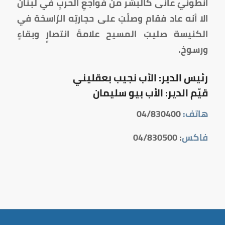
انطونيّ عانى كالبشر من فواجعِ الحربِ في لبنان
الا أنه عاد فقام وصلّبَ على حجارتِه الرّاسخة في
الكنيسة صليبَ المسيح علامةَ انتصارٍ وبقاءٍ
ورسوخ.
رئيس الدير: الأب نجيب بعقليني
قيّم الدير: الأب بيو سليمان
هاتف:
04/830400
فاكس
: 04/830500