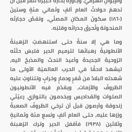
والإيوانِ الشرقيّ. وجاوَرَه بحارة كبيرة للقزّ قبل أن
تدهمَ حوادثُ العام ألفٍ وثماني مئةٍ وستينَ
(١٨٦٠) سكونَ المكانِ المصلّي، وتقصَّ حجارتَه
المنحوتة وتُحرقَ جدرانَه وقلبَه.
وما هي إلا سنةٌ حتى استنهضتِ الرّهبنةُ
الأنطونيةُ رهبانَها لترميم الدير فلبسَ حلّتَه
الرّوحيةَ الجديدةَ وأعيدَ النحتُ والمذبحُ اليه،
ليشهدَ لاحقًا في الحرب العالميّة الأولى ما
شهدته البلادُ من قَفرٍ ودمارٍ وخرابٍ وتتناوبُ عليه
الظروفُ والأزمات، ويقدّم فيه الأنطونيون
الصلوات والقداديس ويخدمون بالتوازي رعيّتَي
زندوقة وأرصون قبلَ أن ترخيَ الظروفُ الصعبةُ
وزرَها عليه، حتى العام ألفٍ وتسعِ مئة وثمانيةٍ
وثلاثين (١٩٣٨) فأقفل الدير وترك الرّهبنة