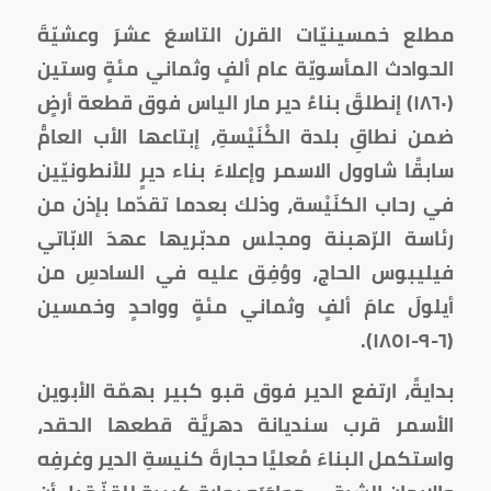
مطلع خمسينيّات القرن التاسعَ عشرَ وعشيّةَ
الحوادث المأسويّة عام ألفٍ وثماني مئةٍ وستين
(١٨٦٠) إنطلقَ بناءُ دير مار الياس فوق قطعة أرضٍ
ضمن نطاقِ بلدة الكْنَيْسةِ، إبتاعها الأب العامُّ
سابقًا شاوول الاسمر وإعلاءَ بناء ديرٍ للأنطونيّين
في رحاب الكنَيْسة، وذلك بعدما تقدّما بإذن من
رئاسة الرّهبنة ومجلس مدبّريها عهدَ الابّاتي
فيليبوس الحاج، ووُفِق عليه في السادسِ من
أيلولَ عامَ ألفٍ وثماني مئةٍ وواحدٍ وخمسين
(٦-٩-١٨٥١).
بدايةً، ارتفع الدير فوق قبو كبير بهمّة الأبوين
الأسمر قرب سنديانة دهريَّة قطعها الحقد،
واستكمل البناءَ مُعليًا حجارةَ كنيسةِ الدير وغرفِه