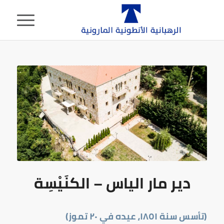
دير مار الياس – الكنَيْسِة
(تأسس سنة
١٨٥١
، عيده في
٢٠
تموز)