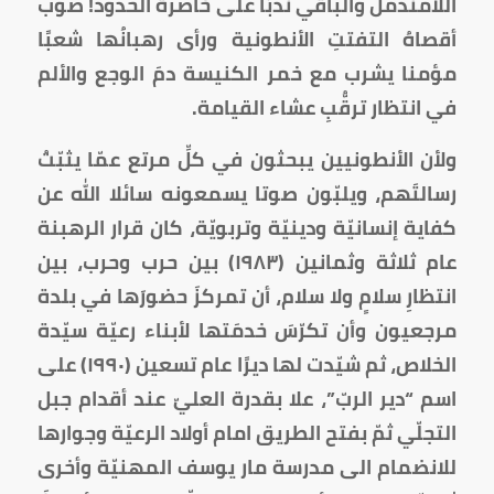
اللامندملُ والباقي ندبًا على خاصرة الحدود! صوب
أقصاهُ التفتتِ الأنطونية ورأى رهبانُها شعبًا
مؤمنا يشرب مع خمر الكنيسة دمَ الوجع والألم
في انتظار ترقُّبِ عشاء القيامة.
ولأن الأنطونيين يبحثون في كلِّ مرتع عمّا يثبّتُ
رسالتَهم، ويلبّون صوتا يسمعونه سائلا الله عن
كفاية إنسانيّة ودينيّة وتربويّة، كان قرار الرهبنة
عام ثلاثة وثمانين (١٩٨٣) بين حرب وحرب، بين
انتظارِ سلامٍ ولا سلام، أن تمركزَ حضورَها في بلدة
مرجعيون وأن تكرّسَ خدمَتها لأبناء رعيّة سيّدة
الخلاص، ثم شيّدت لها ديرًا عام تسعين (١٩٩٠) على
اسم “دير الربّ”، علا بقدرة العليّ عند أقدام جبل
التجلّي ثمّ بفتح الطريق امام أولاد الرعيّة وجوارها
للانضمام الى مدرسة مار يوسف المهنيّة وأخرى