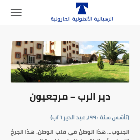
دير الرب – مرجعيون
(تأسّس سنة
١٩٩٠
، عيد الدير
٦
آب)
الجنوب… هذا الوطنُ في قلب الوطن. هذا الجرحُ