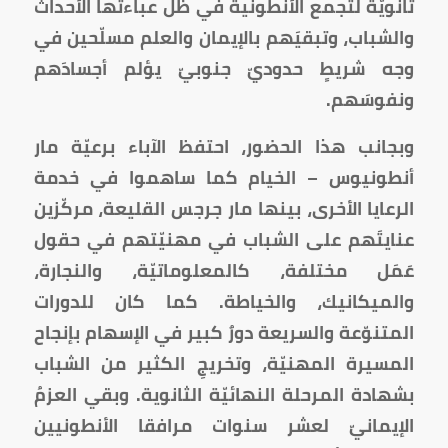
ثانويّة لتجمع الأنطونية في ظلّ عباءتها الأحداثَ
والشباب، وتبقيَهم بالإيمان والعلم مسلّحين في
وجه شريطٍ حدوديّ جنوبيّ يؤلم أجسادَهم
ونفوسَهم.
وبجانب هذا الحضور، احتفظ الآباء برعيّة مار
أنطونيوس – الخيام كما ساهموا في خدمة
الرعايا الأخرى، بينها مار جرجس القليعة، مركّزين
عنايتَهم على الشباب في مهنيّتهم في حقول
عَمَل مختلفة، كالمعلوماتيّة، والنجارة،
والميكانيك، والخياطة. كما كان للدورات
المتنوّعة والسريعة دورٌ كبير في الإسهام بإنجاح
المسيرة المهنيّة، وتخريجِ الكثير من الشباب
بشهادة المرحلة النهائيّة الثانوية. وبقي العزمُ
الإيمانيّ لعشر سنوات مرافقا الأنطونيين