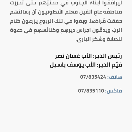
ليرافقوا أبناءَ الجنوب في محنتِهم حتى تحرّرت
مناطقُه عامِ ألفَين فعلم الأنطونيون أن رسالتَهم
حققت مُرادَها، وبقوا في تلك الربوع يزرعون كلام
الربّ ويدقّون اجراس ديرهِم وكنائسهِم في دعوة
للصلاة وشكر الباري.
رئيس الدير: الأب غسان نصر
قيّم الدير: الأب يوسف باسيل
هاتف:
07/835424
فاكس:
07/835110